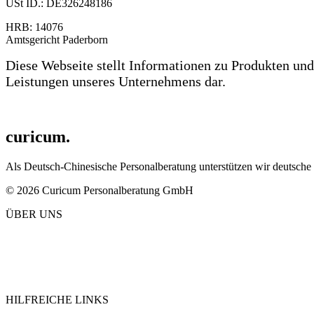
USt ID.: DE326248186
HRB: 14076
Amtsgericht Paderborn
Diese Webseite stellt Informationen zu Produkten und
Leistungen unseres Unternehmens dar.
curicum.
Als Deutsch-Chinesische Personalberatung unterstützen wir deutsch
© 2026 Curicum Personalberatung GmbH
ÜBER UNS
Über Curicum
Kandidatensuche
Leistungen
Karriere
HILFREICHE LINKS